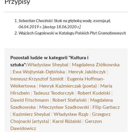
Przypisy
Sebastian Chosiński: Skok na głęboką wodę. esensja.pl,
06.04.2019 r. [dostęp 18.06.2020 r.]
Wojciech Gogolewski w Katalogu Polskich Płyt Gramofonowych
Pozostali ludzie w kategorii "Kultura i
sztuka":
Władysław Sheybal
|
Magdalena Ziółkowska
|
Ewa Wojtyniak-Dębińska
|
Henryk Jakóbczyk
|
Ireneusz Krzysztof Szmidt
|
Eugenia Hoffman-
Weikertowa
|
Henryk Kaźmierczak (poeta)
|
Maria
Hirszbein
|
Tadeusz Teodorczyk
|
Robert Kudelski
|
Dawid Frischmann
|
Robert Stefański
|
Magdalena
Szadkowska
|
Mieczysław Szadkowski
|
Filip Garbacz
|
Kazimierz Sheybal
|
Władysław Rząb
|
Grzegorz
Chojnacki (artysta)
|
Karol Różalski
|
Gerszon
Dawidowicz