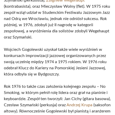
Szymański (perkusista),
Zbigniew Wegehaupt
(kontrabasista), oraz Mieczysław Wolny (flet). W 1975 roku
zespół wziął udział w Studenckim Festiwalu Jazzowym Jazz
nad Odrą we Wrocławiu, jednak nie odniósł sukcesu. Rok
później, w 1976, zdobyli już II nagrodę w kategorii
zespołowej, a wyróżnienia dla solistów zdobyli Wegehaupt
oraz Szymański.
Wojciech Gogolewski uzyskał także wiele wyróżnień w
konkursach improwizacji jazzowej organizowanych przez
swoją uczelnię między 1974 a 1975 rokiem. W 1976 roku
odebrał Klucz do Kariery na Pomorskiej Jesieni Jazzowej,
która odbyła się w Bydgoszczy.
Rok 1976 to także czas założenia kolejnego zespołu – No
Smoking, w którym pełnił rolę lidera oraz grał na pianinie i
keyboardzie. Zespół ten tworzyli: Jan Cichy (gitara basowa),
Czesław Szymański (perkusja) oraz
Andrzej Krupa
(saksofon
altowy). Równocześnie Gogolewski był pianistą i aranżerem