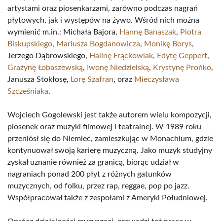
artystami oraz piosenkarzami, zarówno podczas nagrań
płytowych, jak i występów na żywo. Wśród nich można
wymienić m.in.: Michała Bajora,
Hannę Banaszak
,
Piotra
Biskupskiego
,
Mariusza Bogdanowicza
,
Monikę Borys
,
Jerzego Dąbrowskiego,
Halinę Frąckowiak
,
Edytę Geppert
,
Grażynę Łobaszewską
,
Iwonę Niedzielską
,
Krystynę Prońko
,
Janusza Stokłosę,
Lorę Szafran
, oraz
Mieczysława
Szcześniaka
.
Wojciech Gogolewski jest także autorem wielu kompozycji,
piosenek oraz muzyki filmowej i teatralnej. W 1989 roku
przeniósł się do Niemiec, zamieszkując w Monachium, gdzie
kontynuował swoją karierę muzyczną. Jako muzyk studyjny
zyskał uznanie również za granicą, biorąc udział w
nagraniach ponad 200 płyt z różnych gatunków
muzycznych, od folku, przez rap, reggae, pop po jazz.
Współpracował także z zespołami z Ameryki Południowej.