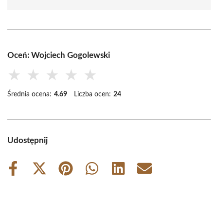
Oceń: Wojciech Gogolewski
★
★
★
★
★
Średnia ocena:
4.69
Liczba ocen:
24
Udostępnij
Share
Share
Share
Share
Share
Share
on
on
on
on
on
on
Facebook
X
Pinterest
WhatsApp
LinkedIn
Email
(Twitter)