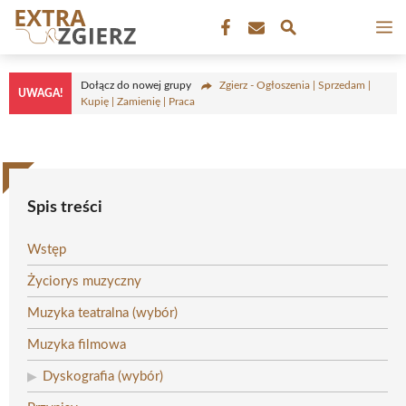
Przejdź
M
do
treści
Dołącz do nowej grupy
Zgierz - Ogłoszenia | Sprzedam |
UWAGA!
Kupię | Zamienię | Praca
Spis treści
Wstęp
Życiorys muzyczny
Muzyka teatralna (wybór)
Muzyka filmowa
Dyskografia (wybór)