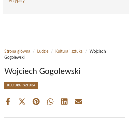
Przypisy
Strona główna
/
Ludzie
/
Kultura i sztuka
/
Wojciech
Gogolewski
Wojciech Gogolewski
KULTURA I SZTUKA
Share
Share
Share
Share
Share
Share
on
on
on
on
on
on
Facebook
X
Pinterest
WhatsApp
LinkedIn
Email
(Twitter)