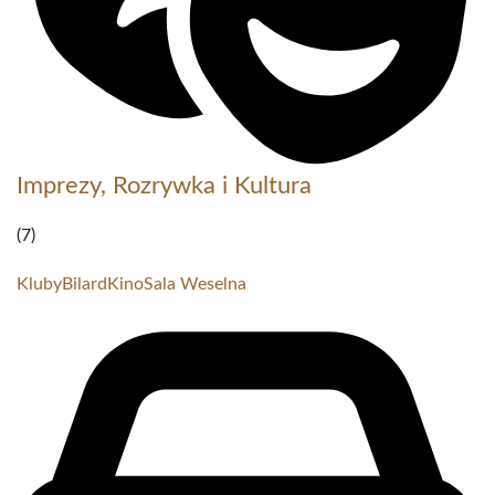
Imprezy, Rozrywka i Kultura
(7)
Kluby
Bilard
Kino
Sala Weselna