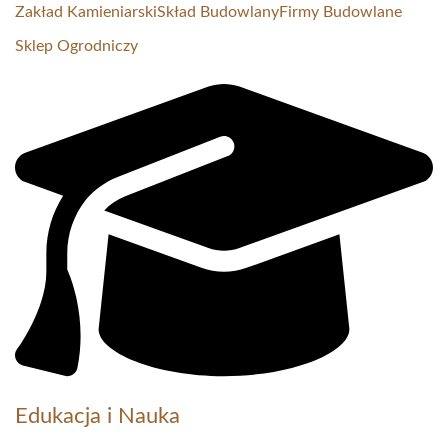
Zakład Kamieniarski
Skład Budowlany
Firmy Budowlane
Sklep Ogrodniczy
Edukacja i Nauka