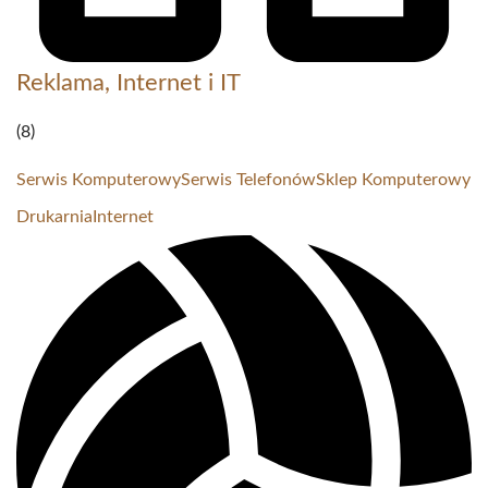
Reklama, Internet i IT
(8)
Serwis Komputerowy
Serwis Telefonów
Sklep Komputerowy
Drukarnia
Internet