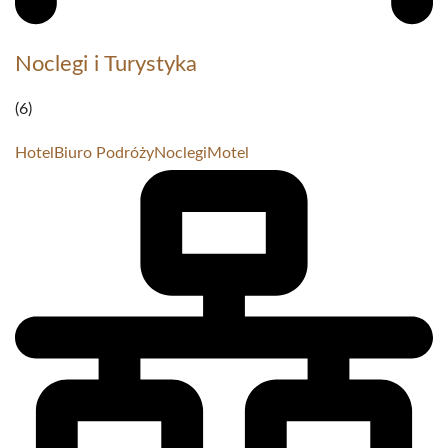
Noclegi i Turystyka
(6)
Hotel
Biuro Podróży
Noclegi
Motel