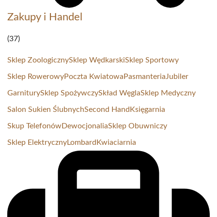
Zakupy i Handel
(37)
Sklep Zoologiczny
Sklep Wędkarski
Sklep Sportowy
Sklep Rowerowy
Poczta Kwiatowa
Pasmanteria
Jubiler
Garnitury
Sklep Spożywczy
Skład Węgla
Sklep Medyczny
Salon Sukien Ślubnych
Second Hand
Księgarnia
Skup Telefonów
Dewocjonalia
Sklep Obuwniczy
Sklep Elektryczny
Lombard
Kwiaciarnia