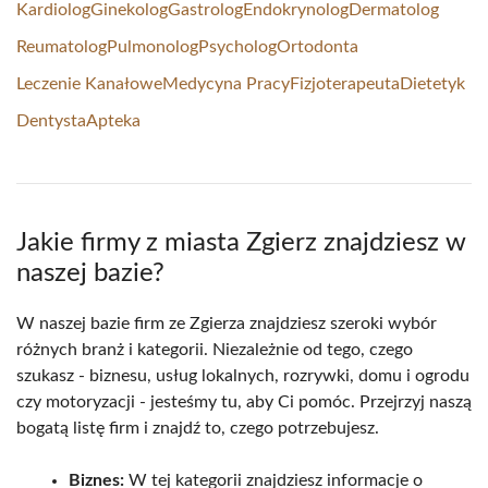
Kardiolog
Ginekolog
Gastrolog
Endokrynolog
Dermatolog
Reumatolog
Pulmonolog
Psycholog
Ortodonta
Leczenie Kanałowe
Medycyna Pracy
Fizjoterapeuta
Dietetyk
Dentysta
Apteka
Jakie firmy z miasta Zgierz znajdziesz w
naszej bazie?
W naszej bazie firm ze Zgierza znajdziesz szeroki wybór
różnych branż i kategorii. Niezależnie od tego, czego
szukasz - biznesu, usług lokalnych, rozrywki, domu i ogrodu
czy motoryzacji - jesteśmy tu, aby Ci pomóc. Przejrzyj naszą
bogatą listę firm i znajdź to, czego potrzebujesz.
Biznes:
W tej kategorii znajdziesz informacje o