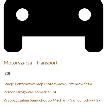
Motoryzacja i Transport
(30)
Stacje Benzynowe
Sklep Motocyklowy
Przeprowadzki
Pomoc Drogowa
Geometria Kół
Wypożyczalnia Samochodów
Mechanik Samochodowy
Taxi