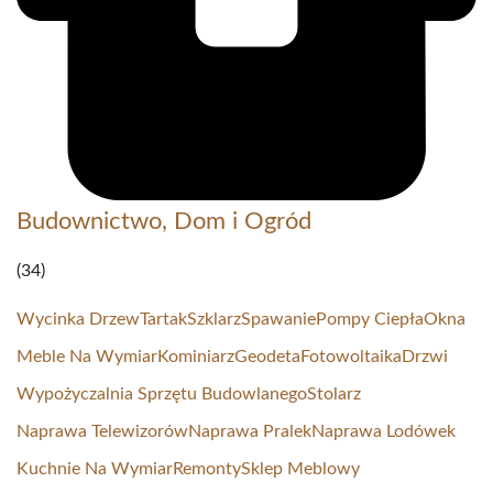
Budownictwo, Dom i Ogród
(34)
Wycinka Drzew
Tartak
Szklarz
Spawanie
Pompy Ciepła
Okna
Meble Na Wymiar
Kominiarz
Geodeta
Fotowoltaika
Drzwi
Wypożyczalnia Sprzętu Budowlanego
Stolarz
Naprawa Telewizorów
Naprawa Pralek
Naprawa Lodówek
Kuchnie Na Wymiar
Remonty
Sklep Meblowy