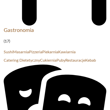
Gastronomia
(17)
Sushi
Masarnia
Pizzeria
Piekarnia
Kawiarnia
Catering Dietetyczny
Cukiernia
Puby
Restauracje
Kebab