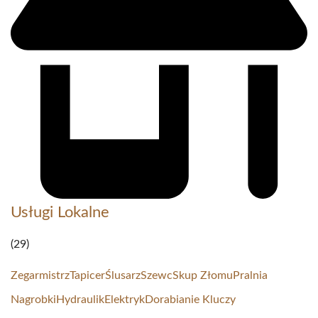
Usługi Lokalne
(29)
Zegarmistrz
Tapicer
Ślusarz
Szewc
Skup Złomu
Pralnia
Nagrobki
Hydraulik
Elektryk
Dorabianie Kluczy