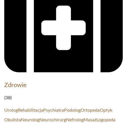
Zdrowie
(38)
Urolog
Rehabilitacja
Psychiatra
Podolog
Ortopeda
Optyk
Okulista
Neurolog
Neurochirurg
Nefrolog
Masaż
Logopeda