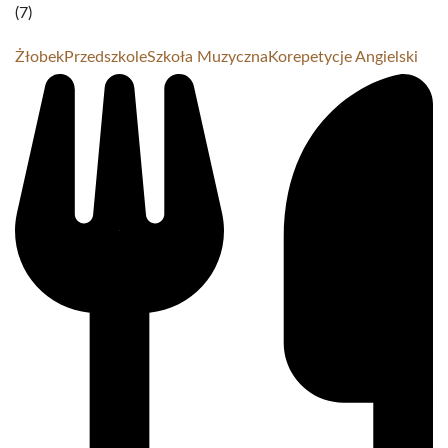
(7)
Żłobek
Przedszkole
Szkoła Muzyczna
Korepetycje Angielski