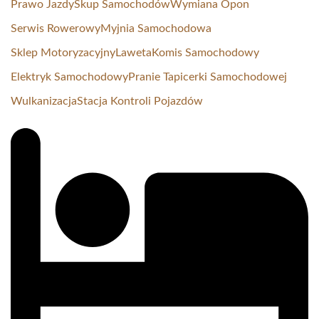
Prawo Jazdy
Skup Samochodów
Wymiana Opon
Serwis Rowerowy
Myjnia Samochodowa
Sklep Motoryzacyjny
Laweta
Komis Samochodowy
Elektryk Samochodowy
Pranie Tapicerki Samochodowej
Wulkanizacja
Stacja Kontroli Pojazdów