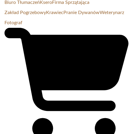
Biuro Tłumaczeń
Ksero
Firma Sprzątająca
Zakład Pogrzebowy
Krawiec
Pranie Dywanów
Weterynarz
Fotograf