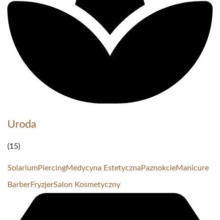
Uroda
(15)
Solarium
Piercing
Medycyna Estetyczna
Paznokcie
Manicure
Barber
Fryzjer
Salon Kosmetyczny