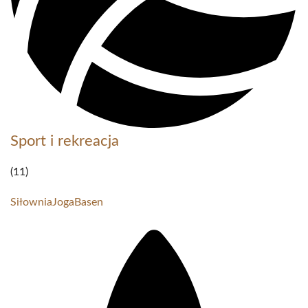
Sport i rekreacja
(11)
Siłownia
Joga
Basen