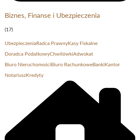
Biznes, Finanse i Ubezpieczenia
(17)
Ubezpieczenia
Radca Prawny
Kasy Fiskalne
Doradca Podatkowy
Chwilówki
Adwokat
Biuro Nieruchomości
Biuro Rachunkowe
Banki
Kantor
Notariusz
Kredyty