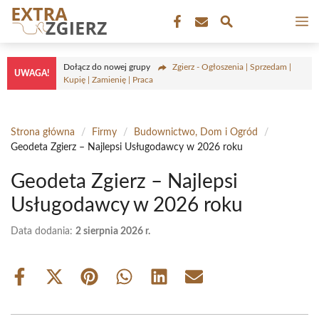
Przejdź
M
do
treści
Dołącz do nowej grupy
Zgierz - Ogłoszenia | Sprzedam |
UWAGA!
Kupię | Zamienię | Praca
Strona główna
/
Firmy
/
Budownictwo, Dom i Ogród
/
Geodeta Zgierz – Najlepsi Usługodawcy w 2026 roku
Geodeta Zgierz – Najlepsi
Usługodawcy w 2026 roku
Data dodania:
2 sierpnia 2026 r.
Share
Share
Share
Share
Share
Share
on
on
on
on
on
on
Facebook
X
Pinterest
WhatsApp
LinkedIn
Email
(Twitter)