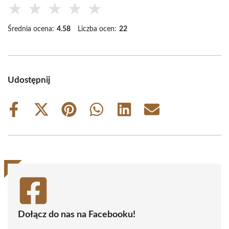
★
★
★
★
★
Średnia ocena:
4.58
Liczba ocen:
22
Udostępnij
Share
Share
Share
Share
Share
Share
on
on
on
on
on
on
Facebook
X
Pinterest
WhatsApp
LinkedIn
Email
(Twitter)
Dołącz do nas na Facebooku!