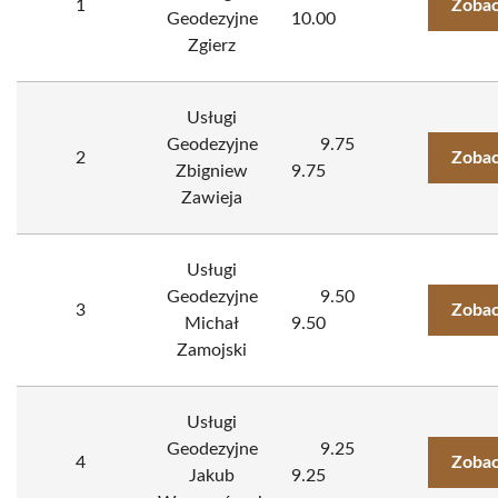
1
Zobac
Geodezyjne
10.00
Zgierz
Usługi
Geodezyjne
9.75
2
Zobac
Zbigniew
9.75
Zawieja
Usługi
Geodezyjne
9.50
3
Zobac
Michał
9.50
Zamojski
Usługi
Geodezyjne
9.25
4
Zobac
Jakub
9.25