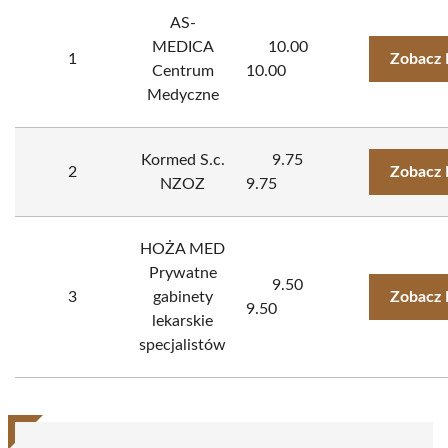
AS-
MEDICA
10.00
1
Zobacz 
Centrum
10.00
Medyczne
Kormed S.c.
9.75
2
Zobacz 
NZOZ
9.75
HOŻA MED
Prywatne
9.50
3
gabinety
Zobacz 
9.50
lekarskie
specjalistów