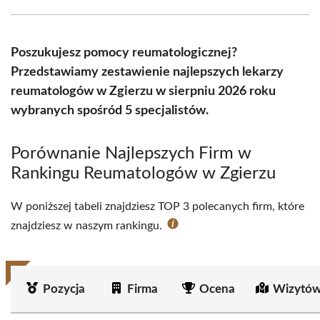
Facebook
X
Pinterest
WhatsApp
LinkedIn
Email
(Twitter)
Poszukujesz pomocy reumatologicznej?
Przedstawiamy zestawienie najlepszych lekarzy
reumatologów w Zgierzu w sierpniu 2026 roku
wybranych spośród 5 specjalistów.
Porównanie Najlepszych Firm w
Rankingu Reumatologów w Zgierzu
W poniższej tabeli znajdziesz TOP 3 polecanych firm, które
znajdziesz w naszym rankingu.
Pozycja
Firma
Ocena
Wizytów