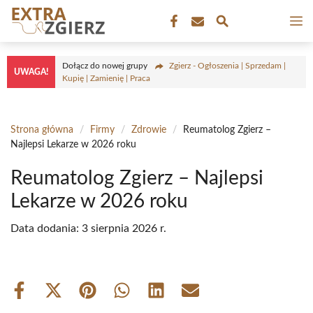
Przejdź
M
do
treści
Dołącz do nowej grupy
Zgierz - Ogłoszenia | Sprzedam |
UWAGA!
Kupię | Zamienię | Praca
Strona główna
/
Firmy
/
Zdrowie
/
Reumatolog Zgierz –
Najlepsi Lekarze w 2026 roku
Reumatolog Zgierz – Najlepsi
Lekarze w 2026 roku
Data dodania:
3 sierpnia 2026 r.
Share
Share
Share
Share
Share
Share
on
on
on
on
on
on