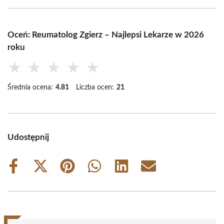
Oceń: Reumatolog Zgierz – Najlepsi Lekarze w 2026
roku
★
★
★
★
★
Średnia ocena:
4.81
Liczba ocen:
21
Udostępnij
Share
Share
Share
Share
Share
Share
on
on
on
on
on
on
Facebook
X
Pinterest
WhatsApp
LinkedIn
Email
(Twitter)