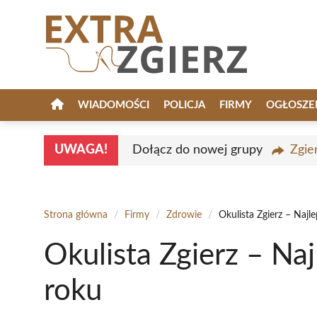
Przejdź
do
treści
WIADOMOŚCI
POLICJA
FIRMY
OGŁOSZE
UWAGA!
Dołącz do nowej grupy
Zgie
Strona główna
/
Firmy
/
Zdrowie
/
Okulista Zgierz – Najl
Okulista Zgierz – Na
roku