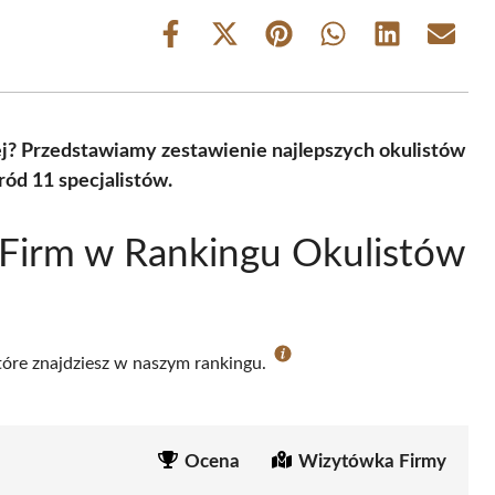
Share
Share
Share
Share
Share
Share
on
on
on
on
on
on
Facebook
X
Pinterest
WhatsApp
LinkedIn
Email
(Twitter)
nej? Przedstawiamy zestawienie najlepszych okulistów
ód 11 specjalistów.
 Firm w Rankingu Okulistów
które znajdziesz w naszym rankingu.
Ocena
Wizytówka Firmy