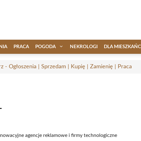
NIA
PRACA
POGODA
NEKROLOGI
DLA MIESZKAŃ
rz - Ogłoszenia | Sprzedam | Kupię | Zamienię | Praca
T
 innowacyjne agencje reklamowe i firmy technologiczne