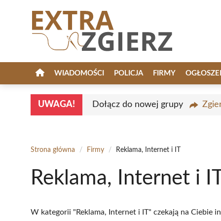
Przejdź
do
treści
WIADOMOŚCI
POLICJA
FIRMY
OGŁOSZE
UWAGA!
Dołącz do nowej grupy
Zgie
Strona główna
/
Firmy
/
Reklama, Internet i IT
Reklama, Internet i I
W kategorii "Reklama, Internet i IT" czekają na Ciebie