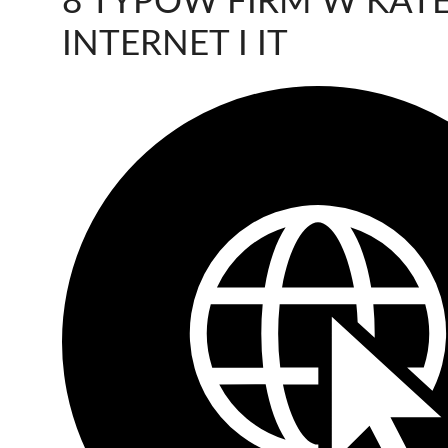
8 TYPÓW FIRM W KATE
INTERNET I IT