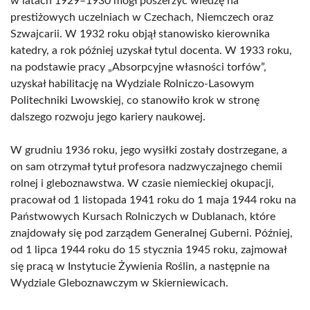
w latach 1929–1930 mógł poszerzyć wiedzę na
prestiżowych uczelniach w Czechach, Niemczech oraz
Szwajcarii. W 1932 roku objął stanowisko kierownika
katedry, a rok później uzyskał tytul docenta. W 1933 roku,
na podstawie pracy „Absorpcyjne własności torfów”,
uzyskał habilitację na Wydziale Rolniczo-Lasowym
Politechniki Lwowskiej, co stanowiło krok w stronę
dalszego rozwoju jego kariery naukowej.
W grudniu 1936 roku, jego wysiłki zostały dostrzegane, a
on sam otrzymał tytuł profesora nadzwyczajnego chemii
rolnej i gleboznawstwa. W czasie niemieckiej okupacji,
pracował od 1 listopada 1941 roku do 1 maja 1944 roku na
Państwowych Kursach Rolniczych w Dublanach, które
znajdowały się pod zarządem Generalnej Guberni. Później,
od 1 lipca 1944 roku do 15 stycznia 1945 roku, zajmował
się pracą w Instytucie Żywienia Roślin, a następnie na
Wydziale Gleboznawczym w Skierniewicach.