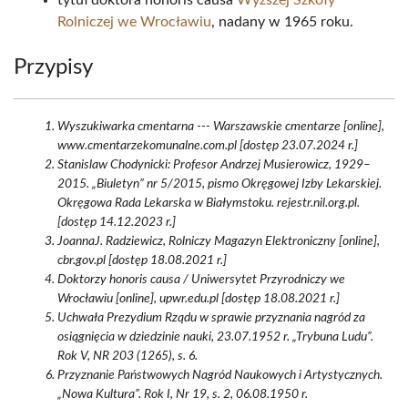
tytuł doktora honoris causa
Wyższej Szkoły
Rolniczej we Wrocławiu
, nadany w 1965 roku.
Przypisy
Wyszukiwarka cmentarna --- Warszawskie cmentarze [online],
www.cmentarzekomunalne.com.pl [dostęp 23.07.2024 r.]
Stanislaw Chodynicki: Profesor Andrzej Musierowicz, 1929–
2015. „Biuletyn” nr 5/2015, pismo Okręgowej Izby Lekarskiej.
Okręgowa Rada Lekarska w Białymstoku. rejestr.nil.org.pl.
[dostęp 14.12.2023 r.]
JoannaJ. Radziewicz, Rolniczy Magazyn Elektroniczny [online],
cbr.gov.pl [dostęp 18.08.2021 r.]
Doktorzy honoris causa / Uniwersytet Przyrodniczy we
Wrocławiu [online], upwr.edu.pl [dostęp 18.08.2021 r.]
Uchwała Prezydium Rządu w sprawie przyznania nagród za
osiągnięcia w dziedzinie nauki, 23.07.1952 r. „Trybuna Ludu”.
Rok V, NR 203 (1265), s. 6.
Przyznanie Państwowych Nagród Naukowych i Artystycznych.
„Nowa Kultura”. Rok I, Nr 19, s. 2, 06.08.1950 r.