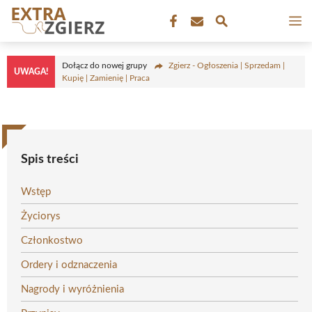
Przejdź
M
do
treści
Dołącz do nowej grupy
Zgierz - Ogłoszenia | Sprzedam |
UWAGA!
Kupię | Zamienię | Praca
Spis treści
Wstęp
Życiorys
Członkostwo
Ordery i odznaczenia
Nagrody i wyróżnienia