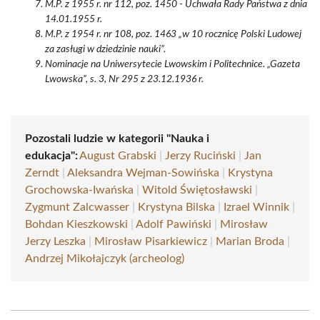
M.P. z 1955 r. nr 112, poz. 1450 - Uchwała Rady Państwa z dnia
14.01.1955 r.
M.P. z 1954 r. nr 108, poz. 1463 „w 10 rocznicę Polski Ludowej
za zasługi w dziedzinie nauki”.
Nominacje na Uniwersytecie Lwowskim i Politechnice. „Gazeta
Lwowska”, s. 3, Nr 295 z 23.12.1936 r.
Pozostali ludzie w kategorii "Nauka i
edukacja":
August Grabski
|
Jerzy Ruciński
|
Jan
Zerndt
|
Aleksandra Wejman-Sowińska
|
Krystyna
Grochowska-Iwańska
|
Witold Świętosławski
|
Zygmunt Zalcwasser
|
Krystyna Bilska
|
Izrael Winnik
|
Bohdan Kieszkowski
|
Adolf Pawiński
|
Mirosław
Jerzy Leszka
|
Mirosław Pisarkiewicz
|
Marian Broda
|
Andrzej Mikołajczyk (archeolog)