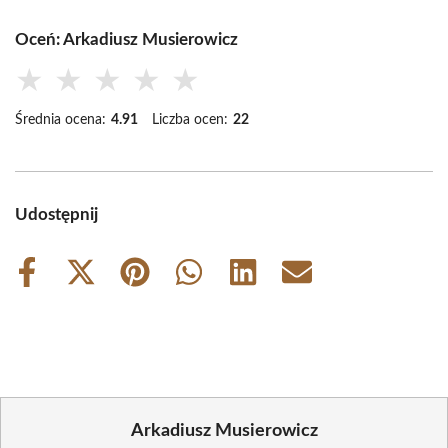
Oceń: Arkadiusz Musierowicz
★
★
★
★
★
Średnia ocena:
4.91
Liczba ocen:
22
Udostępnij
Share
Share
Share
Share
Share
Share
on
on
on
on
on
on
Facebook
X
Pinterest
WhatsApp
LinkedIn
Email
(Twitter)
Arkadiusz Musierowicz