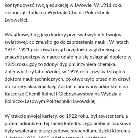
kontynuować swoją edukację w Lwowie. W 1911 roku
rozpoczął studia na Wydziale Chemii Politechniki
Lwowskiej.
Wyjątkowy bieg jego kariery przerwał wybuch I wojny
światowej, co zmusiło go do zaprzestania nauki. W latach
1914–1921 piastował urząd urzędnika w głębi Rosji, a
znaczne postępy w nauce udało mu się osiągnąć dopiero w
1923 roku, gdy to zdobył dyplom inżyniera chemika.
Zaledwie trzy lata później, w 1926 roku, uzyskał stopień
doktora nauk technicznych, co otworzyło przed nim drzwi
do kariery akademickiej. Został mianowany adiunktem na
Katedrze Chemii Rolnej i Gleboznawstwa na Wydziale
Rolniczo-Lasowym Politechniki Lwowskiej.
W trakcie swojej kariery, od 1922 roku, był asystentem, a
potem adiunktem tej samej katedry. Jego ambicje naukowe
były wspierane przez rządowe stypendium, dzięki któremu