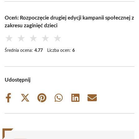
Oceń: Rozpoczęcie drugiej edycji kampanii społecznej z
zakresu zaginięć dzieci
★
★
★
★
★
Średnia ocena:
4.77
Liczba ocen:
6
Udostępnij
Share
Share
Share
Share
Share
Share
on
on
on
on
on
on
Facebook
X
Pinterest
WhatsApp
LinkedIn
Email
(Twitter)