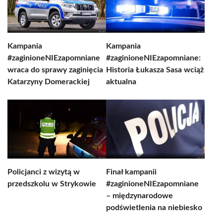
Kampania
Kampania
#zaginioneNIEzapomniane
#zaginioneNIEzapomniane:
wraca do sprawy zaginięcia
Historia Łukasza Sasa wciąż
Katarzyny Domerackiej
aktualna
Policjanci z wizytą w
Finał kampanii
przedszkolu w Strykowie
#zaginioneNIEzapomniane
– międzynarodowe
podświetlenia na niebiesko