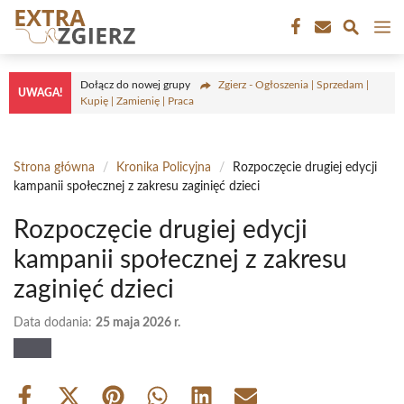
Przejdź
M
do
treści
Dołącz do nowej grupy
Zgierz - Ogłoszenia | Sprzedam |
UWAGA!
Kupię | Zamienię | Praca
Strona główna
/
Kronika Policyjna
/
Rozpoczęcie drugiej edycji
kampanii społecznej z zakresu zaginięć dzieci
Rozpoczęcie drugiej edycji
kampanii społecznej z zakresu
zaginięć dzieci
Data dodania:
25 maja 2026 r.
Share
Share
Share
Share
Share
Share