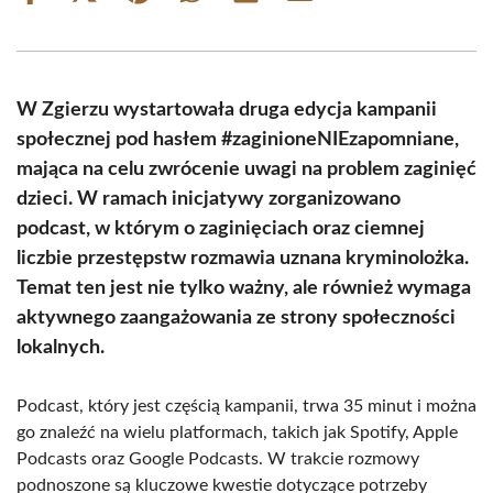
on
on
on
on
on
on
Facebook
X
Pinterest
WhatsApp
LinkedIn
Email
(Twitter)
W Zgierzu wystartowała druga edycja kampanii
społecznej pod hasłem #zaginioneNIEzapomniane,
mająca na celu zwrócenie uwagi na problem zaginięć
dzieci. W ramach inicjatywy zorganizowano
podcast, w którym o zaginięciach oraz ciemnej
liczbie przestępstw rozmawia uznana kryminolożka.
Temat ten jest nie tylko ważny, ale również wymaga
aktywnego zaangażowania ze strony społeczności
lokalnych.
Podcast, który jest częścią kampanii, trwa 35 minut i można
go znaleźć na wielu platformach, takich jak Spotify, Apple
Podcasts oraz Google Podcasts. W trakcie rozmowy
podnoszone są kluczowe kwestie dotyczące potrzeby