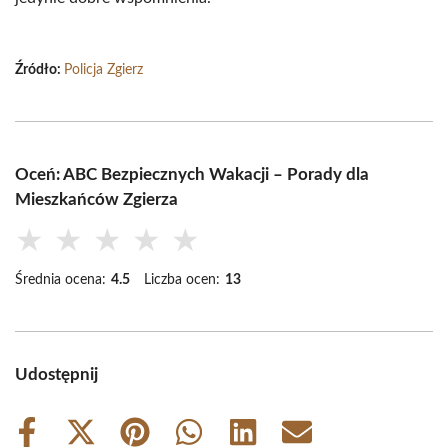
Źródło:
Policja Zgierz
Oceń: ABC Bezpiecznych Wakacji – Porady dla
Mieszkańców Zgierza
★
★
★
★
★
Średnia ocena:
4.5
Liczba ocen:
13
Udostępnij
Share
Share
Share
Share
Share
Share