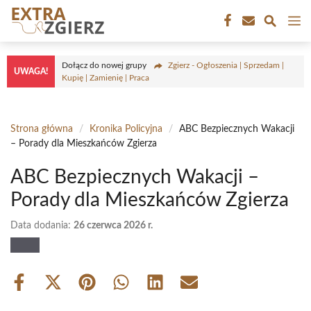
Przejdź
M
do
treści
Dołącz do nowej grupy
Zgierz - Ogłoszenia | Sprzedam |
UWAGA!
Kupię | Zamienię | Praca
Strona główna
/
Kronika Policyjna
/
ABC Bezpiecznych Wakacji
– Porady dla Mieszkańców Zgierza
ABC Bezpiecznych Wakacji –
Porady dla Mieszkańców Zgierza
Data dodania:
26 czerwca 2026 r.
Share
Share
Share
Share
Share
Share
on
on
on
on
on
on
Facebook
X
Pinterest
WhatsApp
LinkedIn
Email