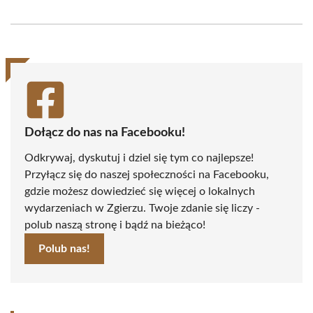
on
on
on
on
on
on
Facebook
X
Pinterest
WhatsApp
LinkedIn
Email
(Twitter)
Dołącz do nas na Facebooku!
Odkrywaj, dyskutuj i dziel się tym co najlepsze!
Przyłącz się do naszej społeczności na Facebooku,
gdzie możesz dowiedzieć się więcej o lokalnych
wydarzeniach w Zgierzu. Twoje zdanie się liczy -
polub naszą stronę i bądź na bieżąco!
Polub nas!