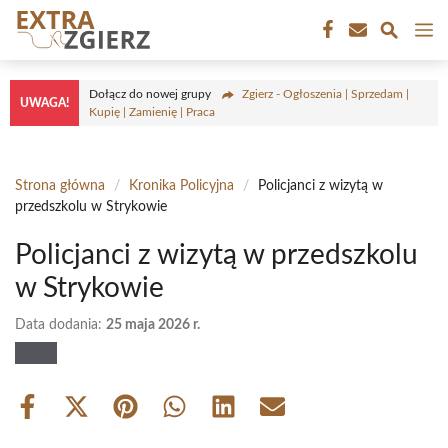
Przejdź
M
do
treści
Dołącz do nowej grupy
Zgierz - Ogłoszenia | Sprzedam |
UWAGA!
Kupię | Zamienię | Praca
Strona główna
/
Kronika Policyjna
/
Policjanci z wizytą w
przedszkolu w Strykowie
Policjanci z wizytą w przedszkolu
w Strykowie
Data dodania:
25 maja 2026 r.
Share
Share
Share
Share
Share
Share
on
on
on
on
on
on
Facebook
X
Pinterest
WhatsApp
LinkedIn
Email