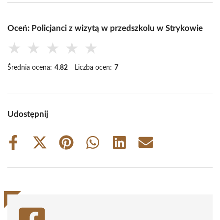
Oceń: Policjanci z wizytą w przedszkolu w Strykowie
★
★
★
★
★
Średnia ocena:
4.82
Liczba ocen:
7
Udostępnij
Share
Share
Share
Share
Share
Share
on
on
on
on
on
on
Facebook
X
Pinterest
WhatsApp
LinkedIn
Email
(Twitter)