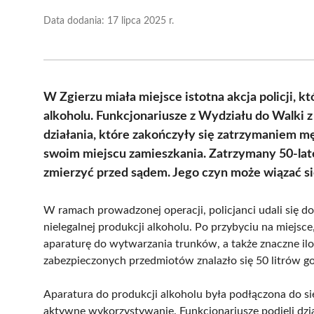
Data dodania:
17 lipca 2025 r.
W Zgierzu miała miejsce istotna akcja policji, k
alkoholu. Funkcjonariusze z Wydziału do Walki z
działania, które zakończyły się zatrzymaniem m
swoim miejscu zamieszkania. Zatrzymany 50-latek
zmierzyć przed sądem. Jego czyn może wiązać się
W ramach prowadzonej operacji, policjanci udali się d
nielegalnej produkcji alkoholu. Po przybyciu na miejsce
aparaturę do wytwarzania trunków, a także znaczne il
zabezpieczonych przedmiotów znalazło się 50 litrów go
Aparatura do produkcji alkoholu była podłączona do si
aktywne wykorzystywanie. Funkcjonariusze podjęli dzi