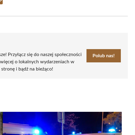
Share
on
Email
sze! Przyłącz się do naszej społeczności
Polub nas!
 więcej o lokalnych wydarzeniach w
 stronę i bądź na bieżąco!