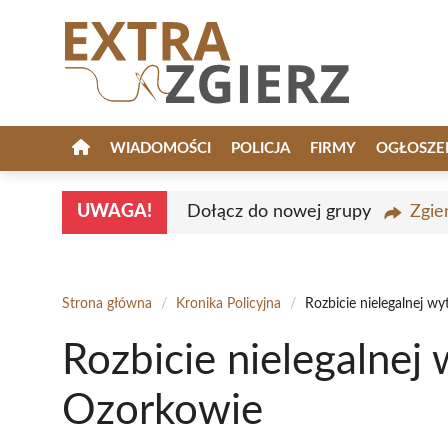
Przejdź
do
treści
WIADOMOŚCI
POLICJA
FIRMY
OGŁOSZE
UWAGA!
Dołącz do nowej grupy
Zgie
Strona główna
/
Kronika Policyjna
/
Rozbicie nielegalnej w
Rozbicie nielegalnej
Ozorkowie