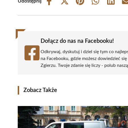
Udostępnij
Share
Share
Share
Share
Share
on
on
on
on
on
Facebook
X
Pinterest
WhatsApp
LinkedIn
(Twitter)
Dołącz do nas na Facebooku!
Odkrywaj, dyskutuj i dziel się tym co najlep
na Facebooku, gdzie możesz dowiedzieć się
Zgierzu. Twoje zdanie się liczy - polub naszą
Zobacz Także