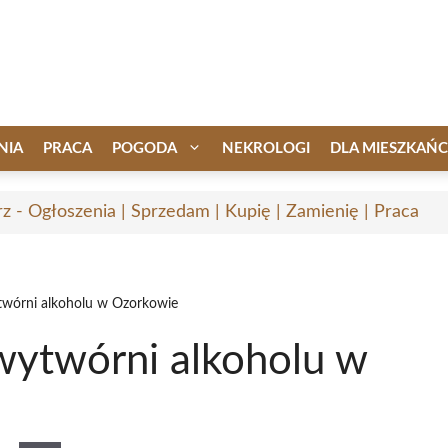
NIA
PRACA
POGODA
NEKROLOGI
DLA MIESZKAŃ
rz - Ogłoszenia | Sprzedam | Kupię | Zamienię | Praca
ytwórni alkoholu w Ozorkowie
 wytwórni alkoholu w