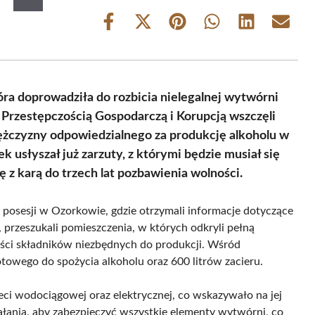
Share
Share
Share
Share
Share
Share
on
on
on
on
on
on
Facebook
X
Pinterest
WhatsApp
LinkedIn
Email
(Twitter)
tóra doprowadziła do rozbicia nielegalnej wytwórni
 Przestępczością Gospodarczą i Korupcją wszczęli
ężczyzny odpowiedzialnego za produkcję alkoholu w
 usłyszał już zarzuty, z którymi będzie musiał się
 z karą do trzech lat pozbawienia wolności.
o posesji w Ozorkowie, gdzie otrzymali informacje dotyczące
, przeszukali pomieszczenia, w których odkryli pełną
ości składników niezbędnych do produkcji. Wśród
towego do spożycia alkoholu oraz 600 litrów zacieru.
eci wodociągowej oraz elektrycznej, co wskazywało na jej
ałania, aby zabezpieczyć wszystkie elementy wytwórni, co