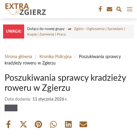
Przejdź
M
do
treści
Dołącz do nowej grupy
Zgierz - Ogłoszenia | Sprzedam |
UWAGA!
Kupię | Zamienię | Praca
Strona główna
/
Kronika Policyjna
/
Poszukiwania sprawcy
kradzieży roweru w Zgierzu
Poszukiwania sprawcy kradzieży
roweru w Zgierzu
Data dodania:
11 stycznia 2026 r.
Share
Share
Share
Share
Share
Share
on
on
on
on
on
on
Facebook
X
Pinterest
WhatsApp
LinkedIn
Email