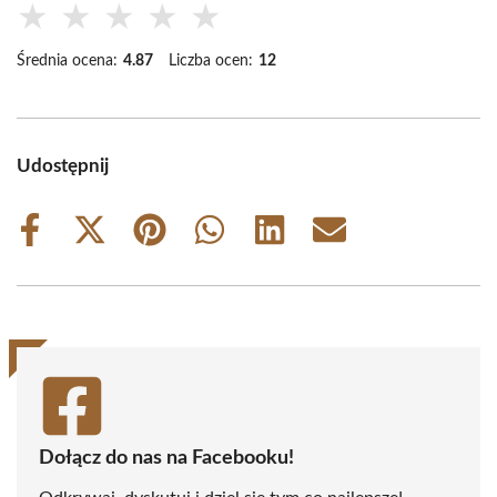
★
★
★
★
★
Średnia ocena:
4.87
Liczba ocen:
12
Udostępnij
Share
Share
Share
Share
Share
Share
on
on
on
on
on
on
Facebook
X
Pinterest
WhatsApp
LinkedIn
Email
(Twitter)
Dołącz do nas na Facebooku!