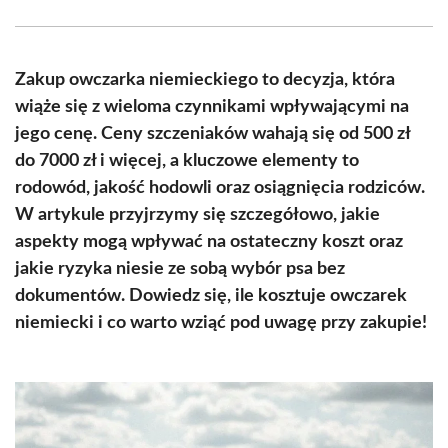
Facebook
X
Pinterest
WhatsApp
LinkedIn
Email
(Twitter)
Zakup owczarka niemieckiego to decyzja, która
wiąże się z wieloma czynnikami wpływającymi na
jego cenę. Ceny szczeniaków wahają się od 500 zł
do 7000 zł i więcej, a kluczowe elementy to
rodowód, jakość hodowli oraz osiągnięcia rodziców.
W artykule przyjrzymy się szczegółowo, jakie
aspekty mogą wpływać na ostateczny koszt oraz
jakie ryzyka niesie ze sobą wybór psa bez
dokumentów. Dowiedz się, ile kosztuje owczarek
niemiecki i co warto wziąć pod uwagę przy zakupie!