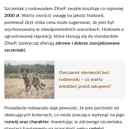
Szczeniak z rodowodem ZKwP zwykle kosztuje co najmniej
2000 zł
. Warto zwrócić uwagę na jakość hodowli,
ponieważ zbyt niska cena może sugerować, że pies był
wychowywany w nieodpowiednich warunkach. Hodowle o
ugruntowanej reputacji, które stosują się do standardów
ZKwP, zazwyczaj oferują
zdrowe i dobrze zsocjalizowane
szczeniaki
.
Owczarek niemiecki bez
rodowodu – co warto
wiedzieć przed zakupem?
Posiadanie rodowodu daje pewność, że pies pochodzi od
obiecujących krewnych, co może znacząco wpłynąć na jego
rozwój oraz charakter
. Inwestując w zdrowego szczeniaka,
stawiasz fundamenty na przyszłość pełną
radości
.