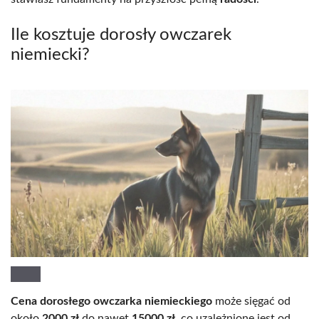
Ile kosztuje dorosły owczarek
niemiecki?
Cena dorosłego owczarka niemieckiego
może sięgać od
około
2000 zł
do nawet
15000 zł
, co uzależnione jest od