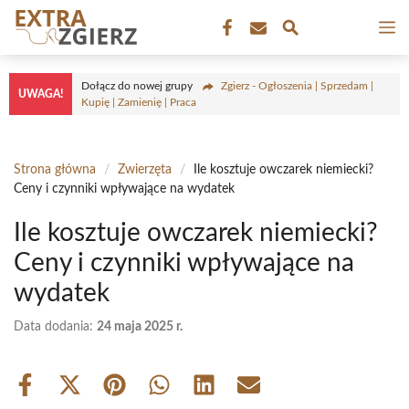
Przejdź
M
do
treści
Dołącz do nowej grupy
Zgierz - Ogłoszenia | Sprzedam |
UWAGA!
Kupię | Zamienię | Praca
Strona główna
/
Zwierzęta
/
Ile kosztuje owczarek niemiecki?
Ceny i czynniki wpływające na wydatek
Ile kosztuje owczarek niemiecki?
Ceny i czynniki wpływające na
wydatek
Data dodania:
24 maja 2025 r.
Share
Share
Share
Share
Share
Share
on
on
on
on
on
on