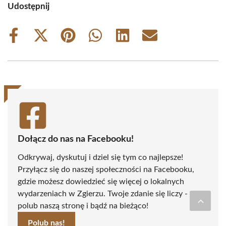
Udostępnij
Share
Share
Share
Share
Share
Share
on
on
on
on
on
on
Facebook
X
Pinterest
WhatsApp
LinkedIn
Email
(Twitter)
Dołącz do nas na Facebooku!
Odkrywaj, dyskutuj i dziel się tym co najlepsze!
Przyłącz się do naszej społeczności na Facebooku,
gdzie możesz dowiedzieć się więcej o lokalnych
wydarzeniach w Zgierzu. Twoje zdanie się liczy -
polub naszą stronę i bądź na bieżąco!
Polub nas!