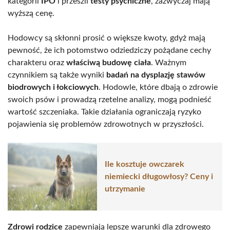
kategorii
IPO
i przeszli
testy psychiczne
, zazwyczaj mają
wyższą cenę.
Hodowcy są skłonni prosić o większe kwoty, gdyż mają
pewność, że ich potomstwo odziedziczy pożądane cechy
charakteru oraz
właściwą budowę ciała
. Ważnym
czynnikiem są także wyniki
badań na dysplazję stawów
biodrowych i łokciowych
. Hodowle, które dbają o zdrowie
swoich psów i prowadzą rzetelne analizy, mogą podnieść
wartość szczeniaka. Takie działania ograniczają ryzyko
pojawienia się problemów zdrowotnych w przyszłości.
Ile kosztuje owczarek
niemiecki długowłosy? Ceny i
utrzymanie
Zdrowi rodzice
zapewniają lepsze warunki dla zdrowego