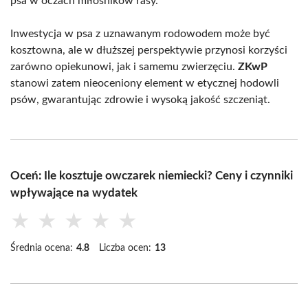
psa w oczach miłośników rasy.
Inwestycja w psa z uznawanym rodowodem może być
kosztowna, ale w dłuższej perspektywie przynosi korzyści
zarówno opiekunowi, jak i samemu zwierzęciu.
ZKwP
stanowi zatem nieoceniony element w etycznej hodowli
psów, gwarantując zdrowie i wysoką jakość szczeniąt.
Oceń: Ile kosztuje owczarek niemiecki? Ceny i czynniki
wpływające na wydatek
★
★
★
★
★
Średnia ocena:
4.8
Liczba ocen:
13