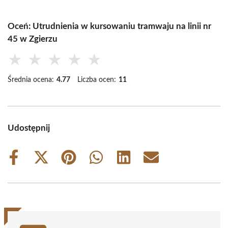
Oceń: Utrudnienia w kursowaniu tramwaju na linii nr
45 w Zgierzu
★
★
★
★
★
Średnia ocena:
4.77
Liczba ocen:
11
Udostępnij
Share
Share
Share
Share
Share
Share
on
on
on
on
on
on
Facebook
X
Pinterest
WhatsApp
LinkedIn
Email
(Twitter)