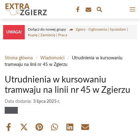
Przejdź
M
do
treści
Dołącz do nowej grupy
Zgierz - Ogłoszenia | Sprzedam |
UWAGA!
Kupię | Zamienię | Praca
Strona główna
/
Wiadomości
/
Utrudnienia w kursowaniu
tramwaju na linii nr 45 w Zgierzu
Utrudnienia w kursowaniu
tramwaju na linii nr 45 w Zgierzu
Data dodania:
3 lipca 2025 r.
Share
Share
Share
Share
Share
Share
on
on
on
on
on
on
Facebook
X
Pinterest
WhatsApp
LinkedIn
Email