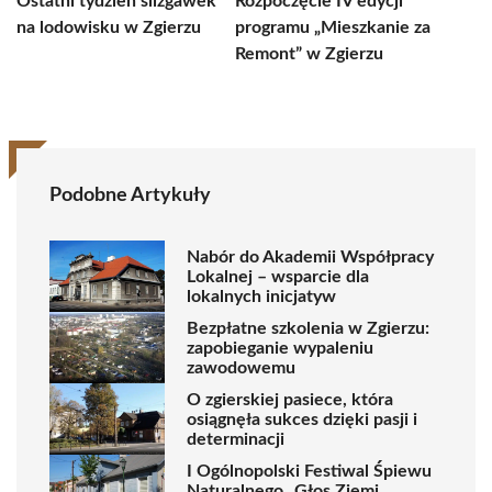
Ostatni tydzień ślizgawek
Rozpoczęcie IV edycji
na lodowisku w Zgierzu
programu „Mieszkanie za
Remont” w Zgierzu
Podobne Artykuły
Nabór do Akademii Współpracy
Lokalnej – wsparcie dla
lokalnych inicjatyw
Bezpłatne szkolenia w Zgierzu:
zapobieganie wypaleniu
zawodowemu
O zgierskiej pasiece, która
osiągnęła sukces dzięki pasji i
determinacji
I Ogólnopolski Festiwal Śpiewu
Naturalnego „Głos Ziemi