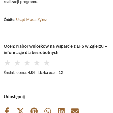
realizacji programu.
Źródło:
Urząd Miasta Zgierz
Oceń: Nabór wniosków na wsparcie z EFS w Zgierzu –
informacje dla bezrobotnych
★
★
★
★
★
Średnia ocena:
4.84
Liczba ocen:
12
Udostępnij
Share
Share
Share
Share
Share
Share