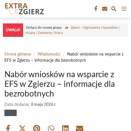
Przejdź
M
do
treści
Dołącz do nowej grupy
Zgierz - Ogłoszenia | Sprzedam |
UWAGA!
Kupię | Zamienię | Praca
Strona główna
/
Wiadomości
/
Nabór wniosków na wsparcie z
EFS w Zgierzu – informacje dla bezrobotnych
Nabór wniosków na wsparcie z
EFS w Zgierzu – informacje dla
bezrobotnych
Data dodania:
8 maja 2026 r.
Share
Share
Share
Share
Share
Share