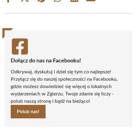
on
on
on
on
on
on
Facebook
X
Pinterest
WhatsApp
LinkedIn
Email
(Twitter)
Dołącz do nas na Facebooku!
Odkrywaj, dyskutuj i dziel się tym co najlepsze!
Przyłącz się do naszej społeczności na Facebooku,
gdzie możesz dowiedzieć się więcej o lokalnych
wydarzeniach w Zgierzu. Twoje zdanie się liczy -
polub naszą stronę i bądź na bieżąco!
Polub nas!