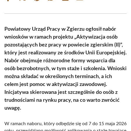
on
on
on
on
on
on
Facebook
X
Pinterest
WhatsApp
LinkedIn
Email
(Twitter)
Powiatowy Urząd Pracy w Zgierzu ogłosił nabór
wniosków w ramach projektu „Aktywizacja osób
pozostających bez pracy w powiecie zgierskim (II)”,
który jest realizowany ze środków Unii Europejskiej.
Nabór obejmuje różnorodne formy wsparcia dla
osób bezrobotnych, w tym staże i szkolenia. Wnioski
można składać w określonych terminach, a ich
celem jest pomoc w aktywizacji zawodowej.
Inicjatywa skierowana jest szczególnie do osób z
trudnościami na rynku pracy, na co warto zwrócić
uwagę.
W ramach naboru, który odbędzie się od 7 do 15 maja 2026
roku, przewidziano możliwość aplikowania o staże trwające