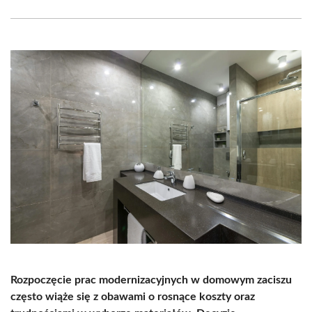
Facebook
X
Pinterest
WhatsApp
LinkedIn
Email
(Twitter)
Rozpoczęcie prac modernizacyjnych w domowym zaciszu
często wiąże się z obawami o rosnące koszty oraz