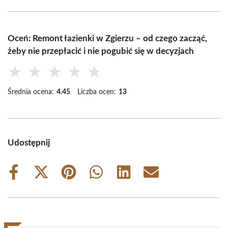
Oceń: Remont łazienki w Zgierzu – od czego zacząć,
żeby nie przepłacić i nie pogubić się w decyzjach
★
★
★
★
★
Średnia ocena:
4.45
Liczba ocen:
13
Udostępnij
Share
Share
Share
Share
Share
Share
on
on
on
on
on
on
Facebook
X
Pinterest
WhatsApp
LinkedIn
Email
(Twitter)