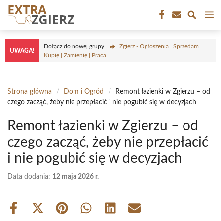
Przejdź
M
do
treści
Dołącz do nowej grupy
Zgierz - Ogłoszenia | Sprzedam |
UWAGA!
Kupię | Zamienię | Praca
Strona główna
/
Dom i Ogród
/
Remont łazienki w Zgierzu – od
czego zacząć, żeby nie przepłacić i nie pogubić się w decyzjach
Remont łazienki w Zgierzu – od
czego zacząć, żeby nie przepłacić
i nie pogubić się w decyzjach
Data dodania:
12 maja 2026 r.
Share
Share
Share
Share
Share
Share
on
on
on
on
on
on