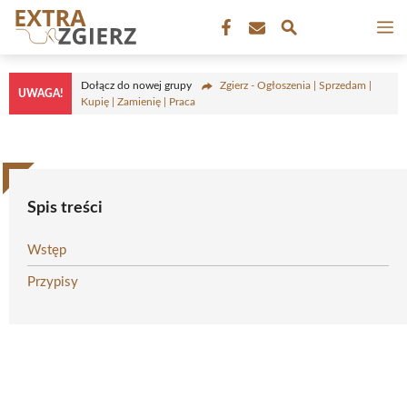
Przejdź
M
do
treści
Dołącz do nowej grupy
Zgierz - Ogłoszenia | Sprzedam |
UWAGA!
Kupię | Zamienię | Praca
Spis treści
Wstęp
Przypisy