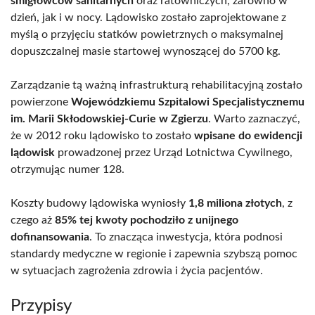
śmigłowców sanitarnych
oraz ratowniczych, zarówno w
dzień, jak i w nocy. Lądowisko zostało zaprojektowane z
myślą o przyjęciu statków powietrznych o maksymalnej
dopuszczalnej masie startowej wynoszącej do 5700 kg.
Zarządzanie tą ważną infrastrukturą rehabilitacyjną zostało
powierzone
Wojewódzkiemu Szpitalowi Specjalistycznemu
im. Marii Skłodowskiej-Curie w Zgierzu
. Warto zaznaczyć,
że w 2012 roku lądowisko to zostało
wpisane do ewidencji
lądowisk
prowadzonej przez Urząd Lotnictwa Cywilnego,
otrzymując numer 128.
Koszty budowy lądowiska wyniosły
1,8 miliona złotych
, z
czego aż
85% tej kwoty pochodziło z unijnego
dofinansowania
. To znacząca inwestycja, która podnosi
standardy medyczne w regionie i zapewnia szybszą pomoc
w sytuacjach zagrożenia zdrowia i życia pacjentów.
Przypisy