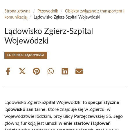
Strona główna
/
Przewodnik
/
Obiekty związane z transportem i
komunikacją
/
Lądowisko Zgierz-Szpital Wojewódzki
Lądowisko Zgierz-Szpital
Wojewódzki
LOTNISKA I LĄDOWISKA
Share
Share
Share
Share
Share
Share
on
on
on
on
on
on
Facebook
X
Pinterest
WhatsApp
LinkedIn
Email
(Twitter)
Lądowisko Zgierz-Szpital Wojewódzki to
specjalistyczne
lądowisko sanitarne
, które znajduje się w Zgierzu, w
województwie łódzkim, przy ulicy Parzęczewskiej 35. Jego
główną funkcją jest
umożliwienie startów i lądowań