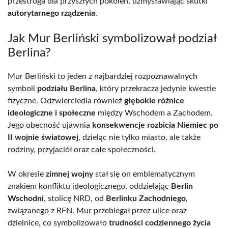
przestroga dla przyszłych pokoleń, uzmysławiając skutki
autorytarnego rządzenia
.
Jak Mur Berliński symbolizował podział
Berlina?
Mur Berliński to jeden z najbardziej rozpoznawalnych
symboli
podziału Berlina
, który przekracza jedynie kwestie
fizyczne. Odzwierciedla również
głębokie różnice
ideologiczne i społeczne
między Wschodem a Zachodem.
Jego obecność ujawnia
konsekwencje rozbicia Niemiec po
II wojnie światowej
, dzieląc nie tylko miasto, ale także
rodziny, przyjaciół oraz całe społeczności.
W okresie
zimnej wojny
stał się on emblematycznym
znakiem konfliktu ideologicznego, oddzielając
Berlin
Wschodni
, stolicę NRD, od
Berlinku Zachodniego
,
związanego z RFN. Mur przebiegał przez ulice oraz
dzielnice, co symbolizowało
trudności codziennego życia