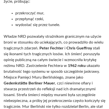
życie, próbując:
przekroczyć mur,
przepłynąć rzeki,
wydostać się przez tunele.
Władze NRD pozwalały strażnikom granicznym na użycie
broni w stosunku do uciekających, co prowadziło do wielu
tragicznych zdarzeń.
Peter Fechter
i
Chris Gueffroy
stali
się ikonami tych tragicznych losów. Ich śmierć poruszyła
opinię publiczną na całym świecie i wzmocniła krytykę
reżimu NRD. Zastrzelenie Fechtera w
1962 roku
ukazało
brutalność tego systemu w sposób szczególnie jaskrawy.
Miejsce Pamięci Muru Berlińskiego, znane jako
Gedenkstätte Berliner Mauer
, czci niewinne ofiary i
stwarza przestrzeń do refleksji nad ich dramatycznymi
losami. Strefa śmierci między murami była szczególnie
niebezpieczna, a próby jej przekroczenia często kończyły się
tragicznie. Mur Berliński nie tylko rozdzielał Berlin, ale stał