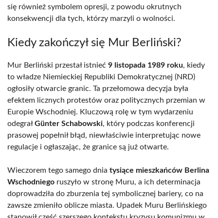
się również symbolem opresji, z powodu okrutnych
konsekwencji dla tych, którzy marzyli o wolności.
Kiedy zakończył się Mur Berliński?
Mur Berliński przestał istnieć
9 listopada 1989 roku
, kiedy
to władze Niemieckiej Republiki Demokratycznej (NRD)
ogłosiły otwarcie granic. Ta przełomowa decyzja była
efektem licznych protestów oraz politycznych przemian w
Europie Wschodniej. Kluczową rolę w tym wydarzeniu
odegrał
Günter Schabowski
, który podczas konferencji
prasowej popełnił błąd, niewłaściwie interpretując nowe
regulacje i ogłaszając, że granice są już otwarte.
Wieczorem tego samego dnia
tysiące mieszkańców Berlina
Wschodniego
ruszyło w stronę Muru, a ich determinacja
doprowadziła do zburzenia tej symbolicznej bariery, co na
zawsze zmieniło oblicze miasta. Upadek Muru Berlińskiego
stanowił część szerszego kontekstu kryzysu komunizmu w