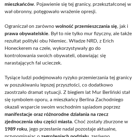
mieszkańców
. Pojawienie się tej granicy, przekształconej w
wał obronny, potęgowało wrażenie opresji.
Ograniczał on zarówno
wolność przemieszczania się
, jak i
prawa obywatelskie
. Był to nie tylko mur fizyczny, ale także
rezultat polityki obu Niemiec. Władze NRD, z Erich
Honeckerem na czele, wykorzystywały go do
kontrolowania swoich obywateli, obawiając się
narastających fal ucieczek.
Tysiące ludzi podejmowało ryzyko przemierzania tej granicy
w poszukiwaniu lepszej przyszłości, co dodatkowo
zaostrzało dramat sytuacji. Z biegiem lat Mur Berliński stał
się symbolem oporu, a mieszkańcy Berlina Zachodniego
okazali wsparcie swoim wschodnim sąsiadom poprzez
manifestacje oraz różnorodne działania na rzecz
zjednoczenia obu części miasta
. Choć zostały zburzone w
1989 roku
, jego przesłanie nadal pozostaje aktualne,
przypominając o
zagrożeniach podziału
, zarówno