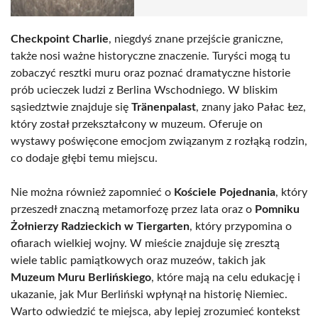
Checkpoint Charlie
, niegdyś znane przejście graniczne,
także nosi ważne historyczne znaczenie. Turyści mogą tu
zobaczyć resztki muru oraz poznać dramatyczne historie
prób ucieczek ludzi z Berlina Wschodniego. W bliskim
sąsiedztwie znajduje się
Tränenpalast
, znany jako Pałac Łez,
który został przekształcony w muzeum. Oferuje on
wystawy poświęcone emocjom związanym z rozłąką rodzin,
co dodaje głębi temu miejscu.
Nie można również zapomnieć o
Kościele Pojednania
, który
przeszedł znaczną metamorfozę przez lata oraz o
Pomniku
Żołnierzy Radzieckich w Tiergarten
, który przypomina o
ofiarach wielkiej wojny. W mieście znajduje się zresztą
wiele tablic pamiątkowych oraz muzeów, takich jak
Muzeum Muru Berlińskiego
, które mają na celu edukację i
ukazanie, jak Mur Berliński wpłynął na historię Niemiec.
Warto odwiedzić te miejsca, aby lepiej zrozumieć kontekst