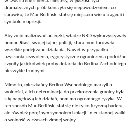
w tzw. strefie śmierci. Niestety, większość tych
dramatycznych prób kończyła się niepowodzeniem, co
sprawiło, że Mur Berliński stał się miejscem wielu tragedii i
symbolem opresji.
Aby zminimalizować ucieczki, władze NRD wykorzystywały
pomoc
Stasi
, swojej tajnej policji, która monitorowała
wszelkie podejrzane działania. Nawet w przypadku
uzyskania zezwolenia, rygorystyczne ograniczenia podróżne
czyniły jakiekolwiek próby dotarcia do Berlina Zachodniego
niezwykle trudnymi.
Mimo to, mieszkańcy Berlina Wschodniego marzyli o
wolności, a ich determinacja do przekroczenia granicy była
siłą napędową ich działań, pomimo ogromnego ryzyka. W
ten sposób Mur Berliński stał się nie tylko fizyczną barierą,
ale również potężnym symbolem izolacji i nieustannej walki
o wolność w czasach zimnej wojny.