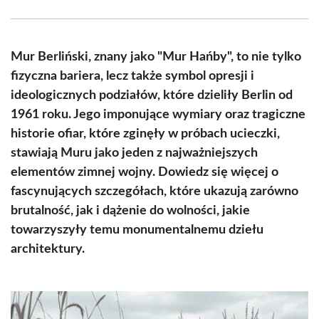
Facebook
X
Pinterest
WhatsApp
LinkedIn
Email
(Twitter)
Mur Berliński, znany jako "Mur Hańby", to nie tylko
fizyczna bariera, lecz także symbol opresji i
ideologicznych podziałów, które dzieliły Berlin od
1961 roku. Jego imponujące wymiary oraz tragiczne
historie ofiar, które zginęły w próbach ucieczki,
stawiają Muru jako jeden z najważniejszych
elementów zimnej wojny. Dowiedz się więcej o
fascynujących szczegółach, które ukazują zarówno
brutalność, jak i dążenie do wolności, jakie
towarzyszyły temu monumentalnemu dziełu
architektury.