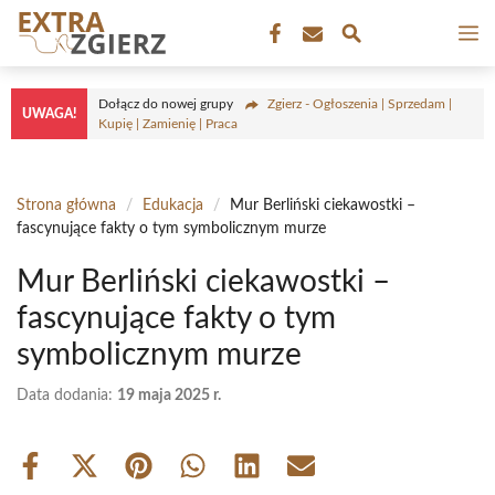
Przejdź
M
do
treści
Dołącz do nowej grupy
Zgierz - Ogłoszenia | Sprzedam |
UWAGA!
Kupię | Zamienię | Praca
Strona główna
/
Edukacja
/
Mur Berliński ciekawostki –
fascynujące fakty o tym symbolicznym murze
Mur Berliński ciekawostki –
fascynujące fakty o tym
symbolicznym murze
Data dodania:
19 maja 2025 r.
Share
Share
Share
Share
Share
Share
on
on
on
on
on
on