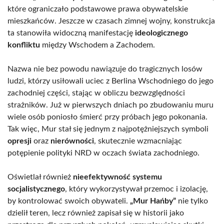
które ograniczało podstawowe prawa obywatelskie
mieszkańców. Jeszcze w czasach zimnej wojny, konstrukcja
ta stanowiła widoczną manifestację
ideologicznego
konfliktu
między Wschodem a Zachodem.
Nazwa nie bez powodu nawiązuje do tragicznych losów
ludzi, którzy usiłowali uciec z Berlina Wschodniego do jego
zachodniej części, stając w obliczu bezwzględności
strażników. Już w pierwszych dniach po zbudowaniu muru
wiele osób poniosło śmierć przy próbach jego pokonania.
Tak więc, Mur stał się jednym z najpotężniejszych symboli
opresji
oraz
nierówności
, skutecznie wzmacniając
potępienie polityki NRD w oczach świata zachodniego.
Oświetlał również
nieefektywność systemu
socjalistycznego
, który wykorzystywał przemoc i izolację,
by kontrolować swoich obywateli.
„Mur Hańby”
nie tylko
dzielił teren, lecz również zapisał się w historii jako