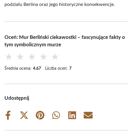
podziału Berlina oraz jego historyczne konsekwencje.
Oceń: Mur Berliński ciekawostki – fascynujące fakty o
tym symbolicznym murze
★
★
★
★
★
Średnia ocena:
4.67
Liczba ocen:
7
Udostępnij
Share
Share
Share
Share
Share
Share
on
on
on
on
on
on
Facebook
X
Pinterest
WhatsApp
LinkedIn
Email
(Twitter)