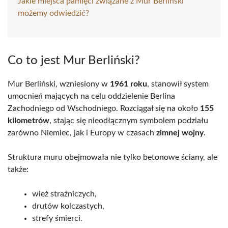
Jakie miejsca pamięci związane z Mur Berliński
możemy odwiedzić?
Co to jest Mur Berliński?
Mur Berliński, wzniesiony w
1961 roku
, stanowił system
umocnień mających na celu oddzielenie Berlina
Zachodniego od Wschodniego. Rozciągał się na około
155
kilometrów
, stając się nieodłącznym symbolem podziału
zarówno Niemiec, jak i Europy w czasach
zimnej wojny
.
Struktura muru obejmowała nie tylko betonowe ściany, ale
także:
wież strażniczych,
drutów kolczastych,
strefy śmierci.