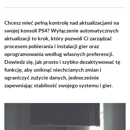
Facebook
X
Pinterest
WhatsApp
LinkedIn
Email
(Twitter)
Chcesz mieć pełną kontrolę nad aktualizacjami na
swojej konsoli PS4? Wyłączenie automatycznych
aktualizacji to krok, który pozwoli Ci zarządzać
procesem pobierania i instalacji gier oraz
oprogramowania według własnych preferencji.
Dowiedz się, jak prosto i szybko dezaktywować tę
funkcję, aby uniknąć niechcianych zmian i
ograniczyć zużycie danych, jednocześnie
zapewniając stabilność swojego systemu i gier.