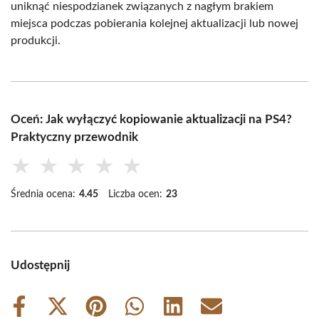
uniknąć niespodzianek związanych z nagłym brakiem
miejsca podczas pobierania kolejnej aktualizacji lub nowej
produkcji.
Oceń: Jak wyłączyć kopiowanie aktualizacji na PS4?
Praktyczny przewodnik
★
★
★
★
★
Średnia ocena:
4.45
Liczba ocen:
23
Udostępnij
Share
Share
Share
Share
Share
Share