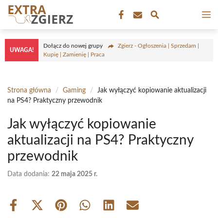
Przejdź
M
do
treści
Dołącz do nowej grupy
Zgierz - Ogłoszenia | Sprzedam |
UWAGA!
Kupię | Zamienię | Praca
Strona główna
/
Gaming
/
Jak wyłączyć kopiowanie aktualizacji
na PS4? Praktyczny przewodnik
Jak wyłączyć kopiowanie
aktualizacji na PS4? Praktyczny
przewodnik
Data dodania:
22 maja 2025 r.
Share
Share
Share
Share
Share
Share
on
on
on
on
on
on