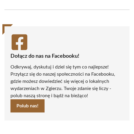
on
on
on
on
on
on
Facebook
X
Pinterest
WhatsApp
LinkedIn
Email
(Twitter)
Dołącz do nas na Facebooku!
Odkrywaj, dyskutuj i dziel się tym co najlepsze!
Przyłącz się do naszej społeczności na Facebooku,
gdzie możesz dowiedzieć się więcej o lokalnych
wydarzeniach w Zgierzu. Twoje zdanie się liczy -
polub naszą stronę i bądź na bieżąco!
Polub nas!