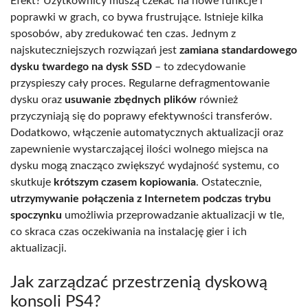
Efekt? Użytkownicy muszą czekać na nowe funkcje i
poprawki w grach, co bywa frustrujące. Istnieje kilka
sposobów, aby zredukować ten czas. Jednym z
najskuteczniejszych rozwiązań jest
zamiana standardowego
dysku twardego na dysk SSD
– to zdecydowanie
przyspieszy cały proces. Regularne defragmentowanie
dysku oraz
usuwanie zbędnych plików
również
przyczyniają się do poprawy efektywności transferów.
Dodatkowo, włączenie automatycznych aktualizacji oraz
zapewnienie wystarczającej ilości wolnego miejsca na
dysku mogą znacząco zwiększyć wydajność systemu, co
skutkuje
krótszym czasem kopiowania
. Ostatecznie,
utrzymywanie połączenia z Internetem podczas trybu
spoczynku
umożliwia przeprowadzanie aktualizacji w tle,
co skraca czas oczekiwania na instalację gier i ich
aktualizacji.
Jak zarządzać przestrzenią dyskową
konsoli PS4?