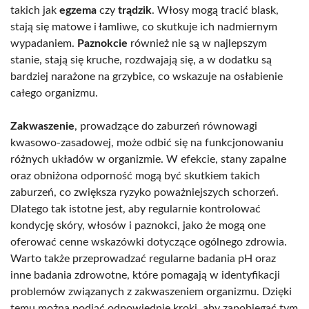
takich jak
egzema
czy
trądzik
. Włosy mogą tracić blask,
stają się matowe i łamliwe, co skutkuje ich nadmiernym
wypadaniem.
Paznokcie
również nie są w najlepszym
stanie, stają się kruche, rozdwajają się, a w dodatku są
bardziej narażone na grzybice, co wskazuje na osłabienie
całego organizmu.
Zakwaszenie
, prowadzące do zaburzeń równowagi
kwasowo-zasadowej, może odbić się na funkcjonowaniu
różnych układów w organizmie. W efekcie, stany zapalne
oraz obniżona odporność mogą być skutkiem takich
zaburzeń, co zwiększa ryzyko poważniejszych schorzeń.
Dlatego tak istotne jest, aby regularnie kontrolować
kondycję skóry, włosów i paznokci, jako że mogą one
oferować cenne wskazówki dotyczące ogólnego zdrowia.
Warto także przeprowadzać regularne badania pH oraz
inne badania zdrowotne, które pomagają w identyfikacji
problemów związanych z zakwaszeniem organizmu. Dzięki
temu można podjąć odpowiednie kroki, aby zapobiegać tym