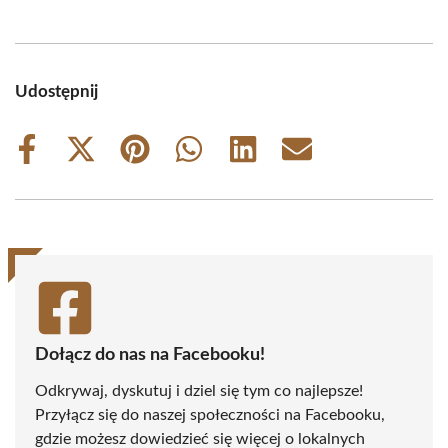
Udostępnij
Share
Share
Share
Share
Share
Share
on
on
on
on
on
on
Facebook
X
Pinterest
WhatsApp
LinkedIn
Email
(Twitter)
Dołącz do nas na Facebooku!
Odkrywaj, dyskutuj i dziel się tym co najlepsze!
Przyłącz się do naszej społeczności na Facebooku,
gdzie możesz dowiedzieć się więcej o lokalnych