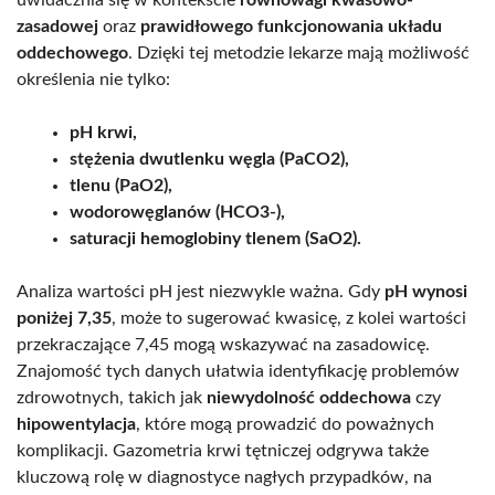
uwidacznia się w kontekście
równowagi kwasowo-
zasadowej
oraz
prawidłowego funkcjonowania układu
oddechowego
. Dzięki tej metodzie lekarze mają możliwość
określenia nie tylko:
pH krwi,
stężenia dwutlenku węgla (PaCO2),
tlenu (PaO2),
wodorowęglanów (HCO3-),
saturacji hemoglobiny tlenem (SaO2).
Analiza wartości pH jest niezwykle ważna. Gdy
pH wynosi
poniżej 7,35
, może to sugerować kwasicę, z kolei wartości
przekraczające 7,45 mogą wskazywać na zasadowicę.
Znajomość tych danych ułatwia identyfikację problemów
zdrowotnych, takich jak
niewydolność oddechowa
czy
hipowentylacja
, które mogą prowadzić do poważnych
komplikacji. Gazometria krwi tętniczej odgrywa także
kluczową rolę w diagnostyce nagłych przypadków, na