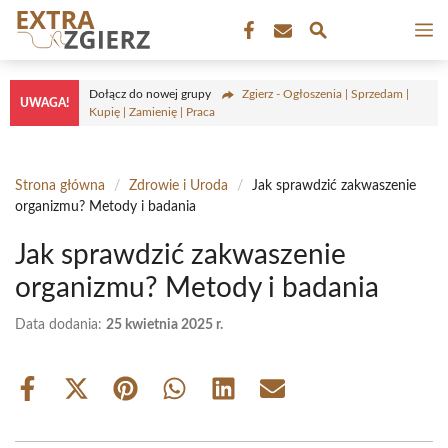
Przejdź
M
do
treści
Dołącz do nowej grupy
Zgierz - Ogłoszenia | Sprzedam |
UWAGA!
Kupię | Zamienię | Praca
Strona główna
/
Zdrowie i Uroda
/
Jak sprawdzić zakwaszenie
organizmu? Metody i badania
Jak sprawdzić zakwaszenie
organizmu? Metody i badania
Data dodania:
25 kwietnia 2025 r.
Share
Share
Share
Share
Share
Share
on
on
on
on
on
on
Facebook
X
Pinterest
WhatsApp
LinkedIn
Email
(Twitter)