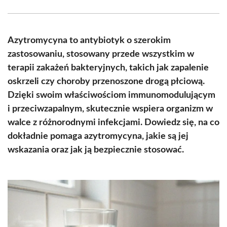
Facebook
X
Pinterest
WhatsApp
LinkedIn
Email
(Twitter)
Azytromycyna to antybiotyk o szerokim
zastosowaniu, stosowany przede wszystkim w
terapii zakażeń bakteryjnych, takich jak zapalenie
oskrzeli czy choroby przenoszone drogą płciową.
Dzięki swoim właściwościom immunomodulującym
i przeciwzapalnym, skutecznie wspiera organizm w
walce z różnorodnymi infekcjami. Dowiedz się, na co
dokładnie pomaga azytromycyna, jakie są jej
wskazania oraz jak ją bezpiecznie stosować.