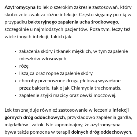
Azytromycyna
to lek o szerokim zakresie zastosowań, który
skutecznie zwalcza różne infekcje. Często sięgamy po nią w
przypadku
bakteryjnego zapalenia ucha środkowego
,
szczególnie u najmłodszych pacjentów. Poza tym, leczy też
wiele innych infekcji, takich jak:
zakażenia skóry i tkanek miękkich, w tym zapalenie
mieszków włosowych,
różę,
liszajca oraz ropne zapalenie skóry,
choroby przenoszone drogą płciową wywołane
przez bakterie, takie jak Chlamydia trachomatis,
zapalenie szyjki macicy oraz cewki moczowej.
Lek ten znajduje również zastosowanie w leczeniu
infekcji
górnych dróg oddechowych
, przykładowo zapalenia gardła,
migdałków i zatok. Nie zapominajmy, że azytromycyna
bywa także pomocna w terapii
dolnych dróg oddechowych
,