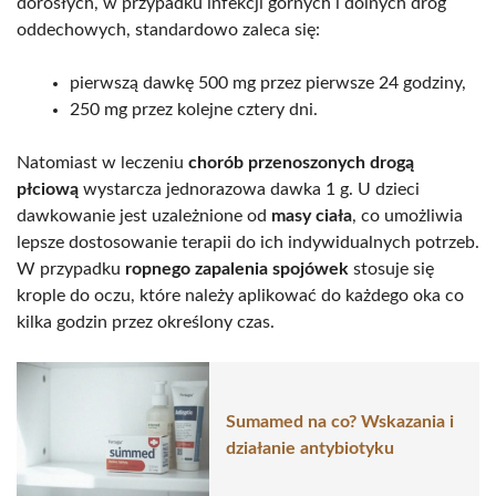
dorosłych, w przypadku infekcji górnych i dolnych dróg
oddechowych, standardowo zaleca się:
pierwszą dawkę 500 mg przez pierwsze 24 godziny,
250 mg przez kolejne cztery dni.
Natomiast w leczeniu
chorób przenoszonych drogą
płciową
wystarcza jednorazowa dawka 1 g. U dzieci
dawkowanie jest uzależnione od
masy ciała
, co umożliwia
lepsze dostosowanie terapii do ich indywidualnych potrzeb.
W przypadku
ropnego zapalenia spojówek
stosuje się
krople do oczu, które należy aplikować do każdego oka co
kilka godzin przez określony czas.
Sumamed na co? Wskazania i
działanie antybiotyku