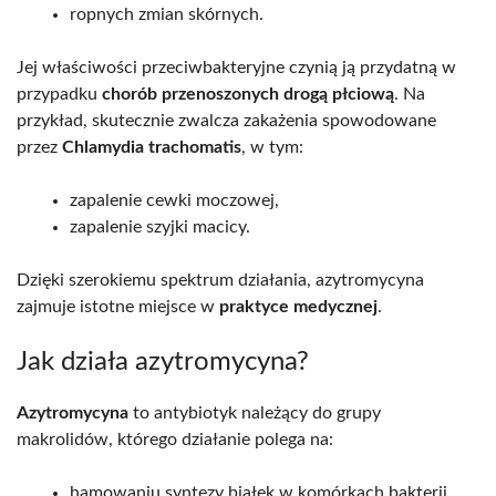
ropnych zmian skórnych.
Jej właściwości przeciwbakteryjne czynią ją przydatną w
przypadku
chorób przenoszonych drogą płciową
. Na
przykład, skutecznie zwalcza zakażenia spowodowane
przez
Chlamydia trachomatis
, w tym:
zapalenie cewki moczowej,
zapalenie szyjki macicy.
Dzięki szerokiemu spektrum działania, azytromycyna
zajmuje istotne miejsce w
praktyce medycznej
.
Jak działa azytromycyna?
Azytromycyna
to antybiotyk należący do grupy
makrolidów, którego działanie polega na:
hamowaniu syntezy białek w komórkach bakterii,