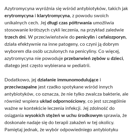
Azytromycyna wyróżnia się wśród antybiotyków, takich jak
erytromycyna
i
klarytromycyna
, z powodu swoich
unikalnych cech. Jej
długi czas półtrwania
umożliwia
stosowanie krótszych cykli leczenia, na przykład zaledwie
trzech dni
. W przeciwieństwie do
penicylin
i
cefalozporyn
,
działa efektywnie na inne patogeny, co czyni ją dobrym
wyborem dla osób uczulonych na penicyliny. Co więcej,
azytromycyna nie powoduje
przebarwień zębów u dzieci
,
dlatego jest często wybierana w pediatrii.
Dodatkowo, jej
działanie immunomodulujące
i
przeciwzapalne
jest rzadko spotykane wśród innych
antybiotyków, co oznacza, że nie tylko zwalcza bakterie, ale
również wspiera
układ odpornościowy
, co jest szczególnie
ważne w kontekście leczenia infekcji. Jej zdolność do
osiągania
wysokich stężeń w uchu środkowym
sprawia, że
doskonale nadaje się do terapii zakażeń w tej okolicy.
Pamiętaj jednak, że wybór odpowiedniego antybiotyku