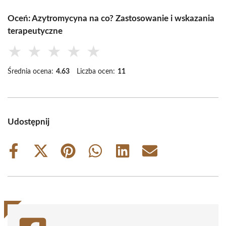
Oceń: Azytromycyna na co? Zastosowanie i wskazania
terapeutyczne
★
★
★
★
★
Średnia ocena:
4.63
Liczba ocen:
11
Udostępnij
Share
Share
Share
Share
Share
Share
on
on
on
on
on
on
Facebook
X
Pinterest
WhatsApp
LinkedIn
Email
(Twitter)