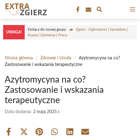
Przejdź
M
do
treści
Dołącz do nowej grupy
Zgierz - Ogłoszenia | Sprzedam |
UWAGA!
Kupię | Zamienię | Praca
Strona główna
/
Zdrowie i Uroda
/
Azytromycyna na co?
Zastosowanie i wskazania terapeutyczne
Azytromycyna na co?
Zastosowanie i wskazania
terapeutyczne
Data dodania:
2 maja 2025 r.
Share
Share
Share
Share
Share
Share
on
on
on
on
on
on